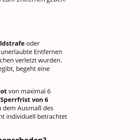
ldstrafe
oder
s unerlaubte Entfernen
schen verletzt wurden.
gibt, begeht eine
ot
von maximal 6
perrfrist von 6
ach dem Ausmaß des
t individuell betrachtet
sonenschaden?