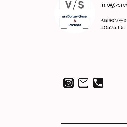
info@vsre
Kaiserswer
40474 Düs