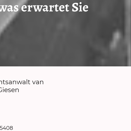
 was erwartet Sie
htsanwalt van
Giesen
55408