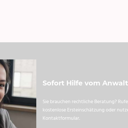
Sofort Hilfe vom Anwalt
Sie brauchen rechtliche Beratung? Rufen
kostenlose Ersteinschätzung oder nutz
Kontaktformular.