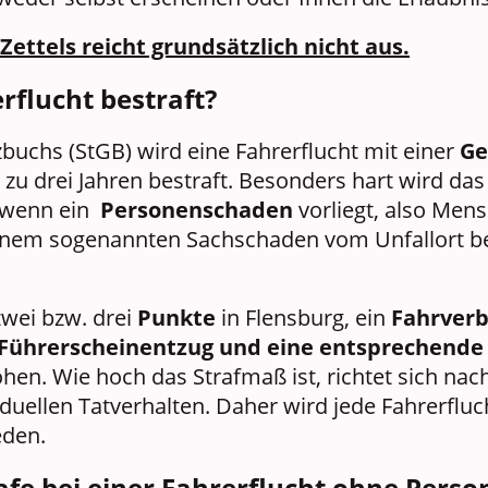
Zettels reicht grundsätzlich nicht aus.
rflucht bestraft?
zbuchs (StGB) wird eine Fahrerflucht mit einer
Ge
 zu drei Jahren bestraft. Besonders hart wird da
, wenn ein
Personenschaden
vorliegt, also Men
einem sogenannten Sachschaden vom Unfallort be
wei bzw. drei
Punkte
in Flensburg, ein
Fahrverb
Führerscheinentzug und eine entsprechende S
hen. Wie hoch das Strafmaß ist, richtet sich n
uellen Tatverhalten. Daher wird jede Fahrerfluch
eden.
rafe bei einer Fahrerflucht ohne Per