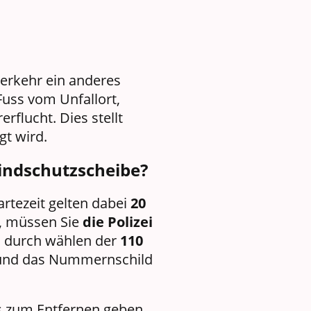
erkehr ein anderes
Fuss vom Unfallort,
rerflucht. Dies stellt
lgt wird.
 Windschutzscheibe?
artezeit gelten dabei
20
, müssen Sie
die Polizei
 durch wählen der
110
t und das Nummernschild
is zum Entfernen geben.