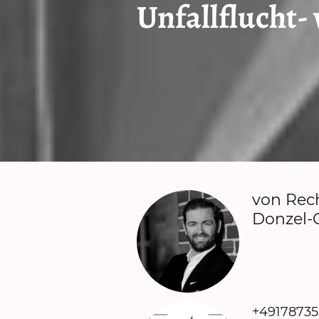
Unfallflucht-
von Rec
Donzel-
+4917873