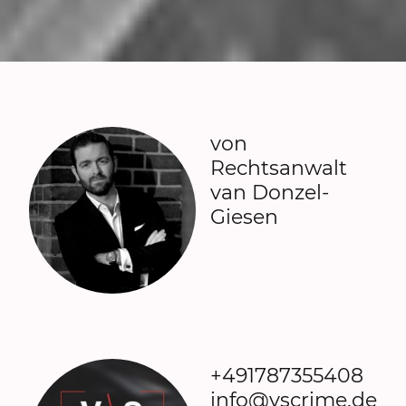
von
Rechtsanwalt
van Donzel-
Giesen
+491787355408
info@vscrime.de