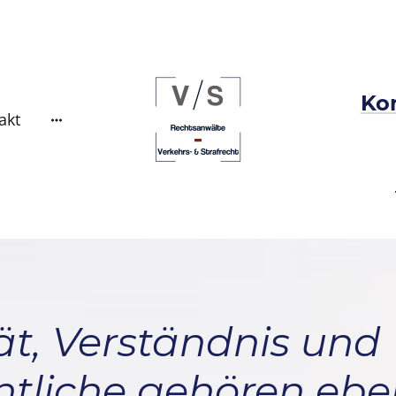
Kon
akt
tät, Verständnis un
ntliche gehören eb