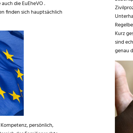
 auch die EuEheVO .
Zivilpr
en finden sich hauptsächlich
Unterha
Regelbe
Kurz ge
sind ech
genau da
r Kompetenz, persönlich,