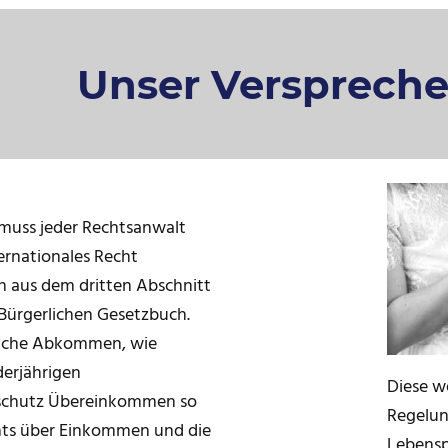
Unser Versprech
 muss jeder Rechtsanwalt
ernationales Recht
ch aus dem dritten Abschnitt
Bürgerlichen Gesetzbuch.
iche Abkommen, wie
derjährigen
Diese w
schutz Übereinkommen so
Regelun
hts über Einkommen und die
Lebensp