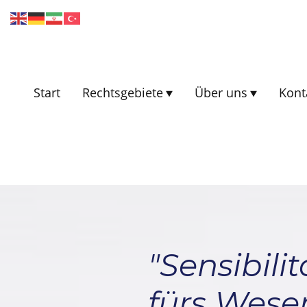
Start
Rechtsgebiete
Über uns
Kont
"Sensibili
fürs Wese